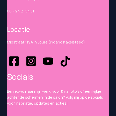
06 – 24 21 54 51
Locatie
Midstraat 119A in Joure (ingang Kakelsteeg)
Socials
Benieuwd naar mijn werk, voor & na foto’s of een kijkje
achter de schermen in de salon? Volg mij op de socials
voor inspiratie, updates én acties!